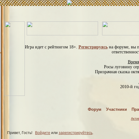
Игра идет с рейтингом 18+.
Регистрируясь
на форуме, вы 
ответственнос
Время
Росы луговину се
Призрачная сказка октя
2010-й год
С
Форум
Участники
Пра
Спраш
Акти
Привет, Гость!
Войдите
или
зарегистрируйтесь
.