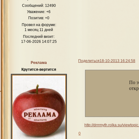
Сообщений:
12490
Как театр начинается с вешалки, так Приют для многих его 
Уважение:
+6
любимчика среди персонажей и начат
Позитив:
+0
А
Провел на форуме:
Док
1 месяц 11 дней
Свя
Последний визит:
17-06-2026 14:07:25
Кр
Поделиться
18-10-2013 16:24:58
Реклама
Крутится-вертится
По э
Д
откр
http://drrrmyth.rolka.su/viewto
0