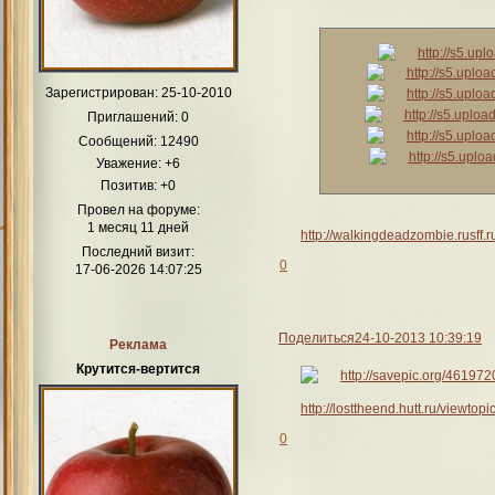
Зарегистрирован
: 25-10-2010
Приглашений:
0
Сообщений:
12490
Уважение:
+6
Позитив:
+0
Провел на форуме:
1 месяц 11 дней
http://walkingdeadzombie.rusff
Последний визит:
0
17-06-2026 14:07:25
Поделиться
24-10-2013 10:39:19
Реклама
Крутится-вертится
http://losttheend.hutt.ru/viewt
0