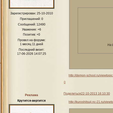
Зарегистрирован
: 25-10-2010
Приглашений:
0
Сообщений:
12490
Уважение:
+6
Позитив:
+0
Провел на форуме:
1 месяц 11 дней
На 
Последний визит:
17-06-2026 14:07:25
http://demon-school.ru/viewtop
0
Поделиться
22-10-2013 16:10:30
Реклама
Крутится-вертится
http://kuroshitsuji.nc-21.ru/vie