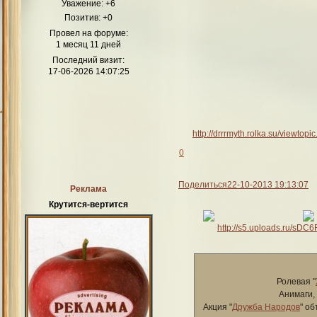
Уважение:
+6
Позитив:
+0
Провел на форуме:
1 месяц 11 дней
Последний визит:
17-06-2026 14:07:25
http://drrrmyth.rolka.su/viewto
0
Поделиться
22-10-2013 19:13:07
Реклама
Крутится-вертится
Ролевая "
Анимаги,
Акция "
Дружба Народов
" о