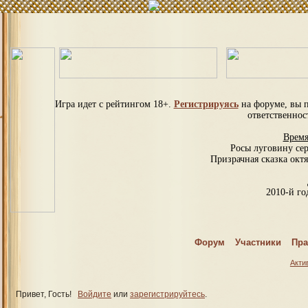
Игра идет с рейтингом 18+.
Регистрируясь
на форуме, вы 
ответственнос
Время
Росы луговину се
Призрачная сказка октя
2010-й год
С
Форум
Участники
Пра
Спраш
Акти
Привет, Гость!
Войдите
или
зарегистрируйтесь
.