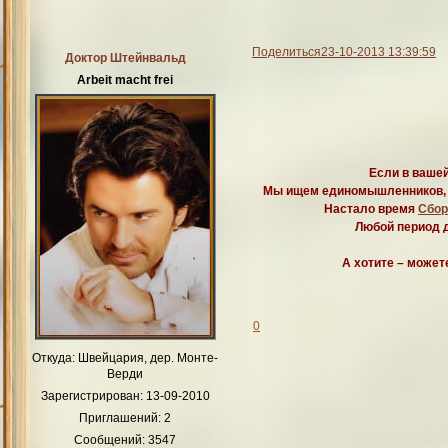
Поделиться
23-10-2013 13:39:59
Доктор Штейнвальд
Arbeit macht frei
Если в вашей
Мы ищем единомышленников, к
Настало время
Сбор
Любой период д
А хотите – может
0
Откуда:
Швейцария, дер. Монте-
Верди
Зарегистрирован
: 13-09-2010
Приглашений:
2
Сообщений:
3547