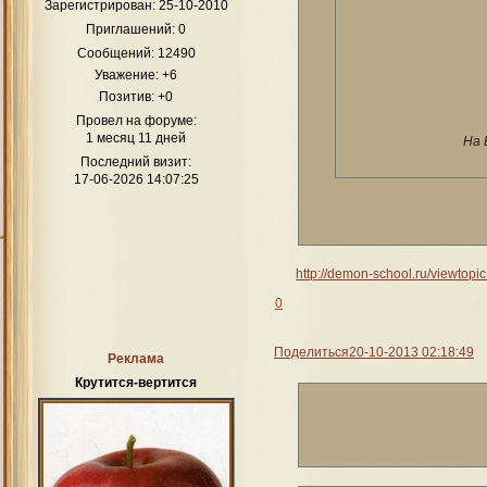
Зарегистрирован
: 25-10-2010
Приглашений:
0
Сообщений:
12490
Уважение:
+6
Позитив:
+0
Провел на форуме:
1 месяц 11 дней
На 
Последний визит:
17-06-2026 14:07:25
http://demon-school.ru/viewtop
0
Поделиться
20-10-2013 02:18:49
Реклама
Крутится-вертится