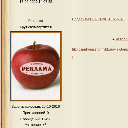
17-06-2026 14:07:25
Поделиться
19-10-2013 15:07:48
Реклама
Крутится-вертится
►
Истори
http://spnfromzero.mybb.ru/viewto
0
Зарегистрирован
: 25-10-2010
Приглашений:
0
Сообщений:
12490
Уважение:
+6