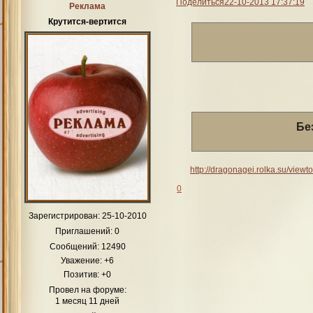
Поделиться
22-10-2013 17:37:19
Реклама
Крутится-вертится
Бе
http://dragonagei.rolka.su/vie
0
Зарегистрирован
: 25-10-2010
Приглашений:
0
Сообщений:
12490
Уважение:
+6
Позитив:
+0
Провел на форуме:
1 месяц 11 дней