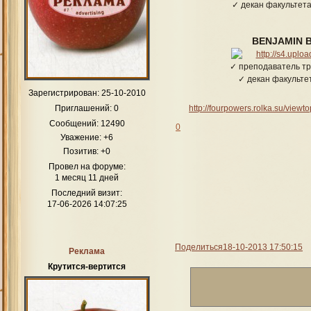
✓ декан факульте
BENJAMIN 
✓ преподаватель т
✓ декан факульте
Зарегистрирован
: 25-10-2010
http://fourpowers.rolka.su/view
Приглашений:
0
Сообщений:
12490
0
Уважение:
+6
Позитив:
+0
Провел на форуме:
1 месяц 11 дней
Последний визит:
17-06-2026 14:07:25
Поделиться
18-10-2013 17:50:15
Реклама
Крутится-вертится