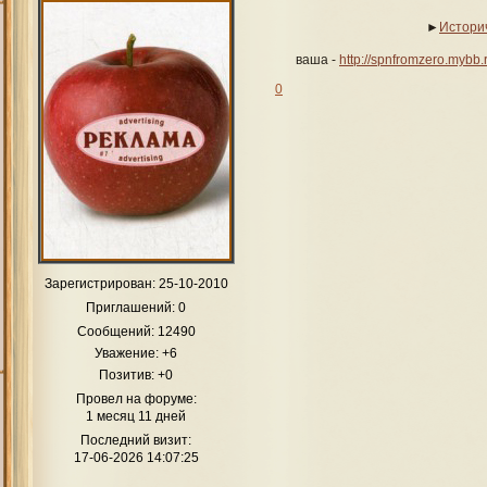
►
Истори
ваша -
http://spnfromzero.mybb
0
Зарегистрирован
: 25-10-2010
Приглашений:
0
Сообщений:
12490
Уважение:
+6
Позитив:
+0
Провел на форуме:
1 месяц 11 дней
Последний визит:
17-06-2026 14:07:25