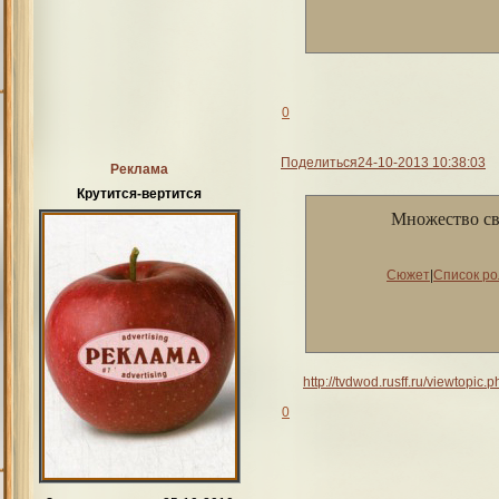
0
Поделиться
24-10-2013 10:38:03
Реклама
Крутится-вертится
Множество св
Сюжет
|
Список р
http://tvdwod.rusff.ru/viewtopi
0