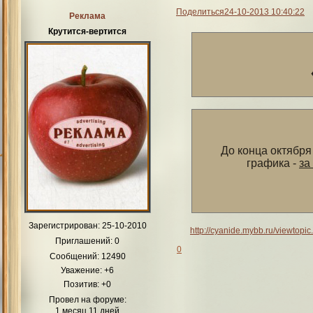
Поделиться
24-10-2013 10:40:22
Реклама
Крутится-вертится
До конца октябр
графика -
за
Зарегистрирован
: 25-10-2010
http://cyanide.mybb.ru/viewtop
Приглашений:
0
0
Сообщений:
12490
Уважение:
+6
Позитив:
+0
Провел на форуме:
1 месяц 11 дней