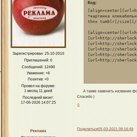
Код:
[align=center][url=h
*картинка кликабельна
thnx tumblr[/size][/
[align=center][url=h
[url=http://sherlock
[url=http://sherlock
[url=http://sherlock
Зарегистрирован
: 25-10-2010
[url=http://sherlock
Приглашений:
0
Сообщений:
12490
Уважение:
+6
Позитив:
+0
Провел на форуме:
1 месяц 11 дней
А также заменить название ф
Спасибо )
Последний визит:
17-06-2026 14:07:25
0
Поделиться
05-03-2021 09:16:49
Реклама