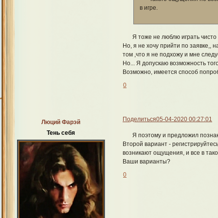
в игре.
Я тоже не люблю играть чисто
Но, я не хочу прийти по заявке,, 
том ,что я не подхожу и мне след
Но... Я допускаю возможность того
Возможно, имеется способ попроб
0
Поделиться
05-04-2020 00:27:01
Люций Фарэй
Тень себя
Я поэтому и предложил познак
Второй вариант - регистрируйтесь
возникают ощущения, и все в тако
Ваши варианты?
0