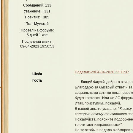
Сообщений:
133
Как театр начинается с вешалки, так Приют для многих его 
Уважение:
+331
любимчика среди персонажей и начат
Позитив:
+385
А
Пол:
Мужской
Док
Провел на форуме:
Свя
5 дней 1 час
Последний визит:
09-04-2023 19:50:53
Кр
Поделиться
04-04-2020 23:11:37
Шеба
Гость
Д
Люций Фарэй
, доброго вечера
Благодарю за быстрый ответ и за
социальными сетями пока повремен
будет гостевая. Или же ЛС форум
Итак, приступим,, пожалуй.
В вашей анкете указано:
" К секс
которые почему-то считают из
Пожалуйста, поясните подробнее,
то считают извращенными".
Не то чтобы я падала в обморок о