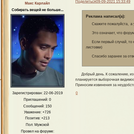
Поделиться
09-09-2021 15:33:49
Макс Карлайл
Собирать вещей не больше...
Реклама написал(а):
Скажите пожалуйста, а 
Это означает, что фору
Если первый случай, то 
листовки)
Спасибо заранее за отв
Добрый день. К сожалению, и
планируется выборочная видимост
Приносим извинения за неудобст
0
Зарегистрирован
: 22-06-2019
Приглашений:
0
Сообщений:
150
Уважение:
+726
Позитив:
+213
Пол:
Мужской
Провел на форуме: