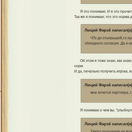
Я это понимаю. И я это прочит
Так же я понимаю, что это норма 
Люций Фарэй написал(а)
ЧТо до отыгрышей,то пра
обоюдного согласия. Да и н
Об этом я тоже знаю, как знаю
норм.
И да, печально получить игрока, к
Люций Фарэй написал(а)
мне хочется партнера, с
Я понимаю о чем вы. "улыбнул
Люций Фарэй написал(а)
Такого ощущения не воз