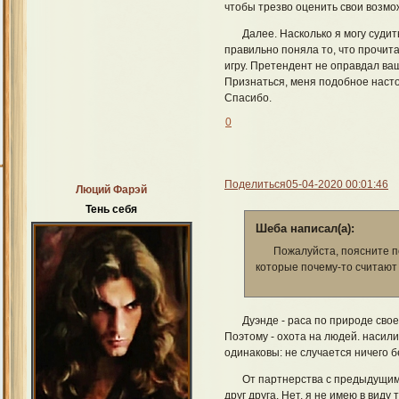
чтобы трезво оценить свои возможн
Далее. Насколько я могу судить
правильно поняла то, что прочита
игру. Претендент не оправдал в
Признаться, меня подобное насто
Спасибо.
0
Поделиться
05-04-2020 00:01:46
Люций Фарэй
Тень себя
Шеба написал(а):
Пожалуйста, поясните п
которые почему-то считают
Дуэнде - раса по природе сво
Поэтому - охота на людей. насили
одинаковы: не случается ничего б
От партнерства с предыдущим 
друг друга. Нет, я не имею в вид