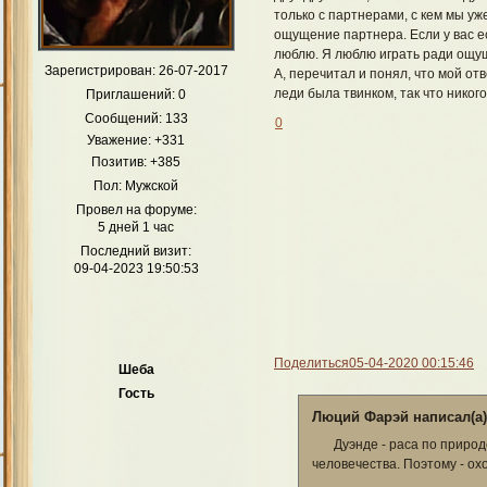
только с партнерами, с кем мы уже
ощущение партнера. Если у вас ес
люблю. Я люблю играть ради ощущ
Зарегистрирован
: 26-07-2017
А, перечитал и понял, что мой отв
леди была твинком, так что никог
Приглашений:
0
Сообщений:
133
0
Уважение:
+331
Позитив:
+385
Пол:
Мужской
Провел на форуме:
5 дней 1 час
Последний визит:
09-04-2023 19:50:53
Поделиться
05-04-2020 00:15:46
Шеба
Гость
Люций Фарэй написал(а)
Дуэнде - раса по приро
человечества. Поэтому - ох