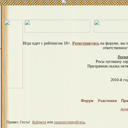
Игра идет с рейтингом 18+.
Регистрируясь
на форуме, вы 
ответственнос
Время
Росы луговину се
Призрачная сказка октя
2010-й год
С
Форум
Участники
Пра
Спраш
Акти
Привет, Гость!
Войдите
или
зарегистрируйтесь
.