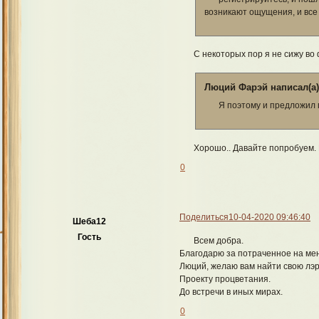
возникают ощущения, и все 
С некоторых пор я не сижу во
Люций Фарэй написал(а)
Я поэтому и предложил 
Хорошо.. Давайте попробуем. В
0
Поделиться
10-04-2020 09:46:40
Шеба12
Гость
Всем добра.
Благодарю за потраченное на ме
Люций, желаю вам найти свою лэр
Проекту процветания.
До встречи в иных мирах.
0