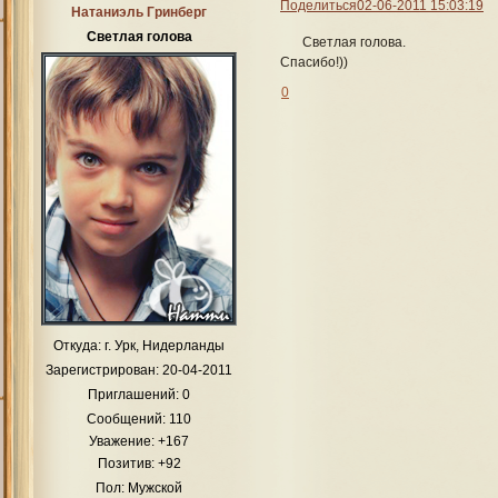
Поделиться
02-06-2011 15:03:19
Натаниэль Гринберг
Светлая голова
Светлая голова.
Спасибо!))
0
Откуда:
г. Урк, Нидерланды
Зарегистрирован
: 20-04-2011
Приглашений:
0
Сообщений:
110
Уважение:
+167
Позитив:
+92
Пол:
Мужской