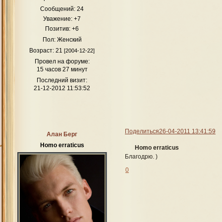
Сообщений:
24
Как театр начинается с вешалки, так Приют для многих его 
Уважение:
+7
любимчика среди персонажей и начат
Позитив:
+6
А
Пол:
Женский
Док
Возраст:
21
[2004-12-22]
Свя
Провел на форуме:
15 часов 27 минут
Кр
Последний визит:
21-12-2012 11:53:52
Поделиться
26-04-2011 13:41:59
Алан Берг
Д
Homo erraticus
Homo erraticus
Благодрю. )
0