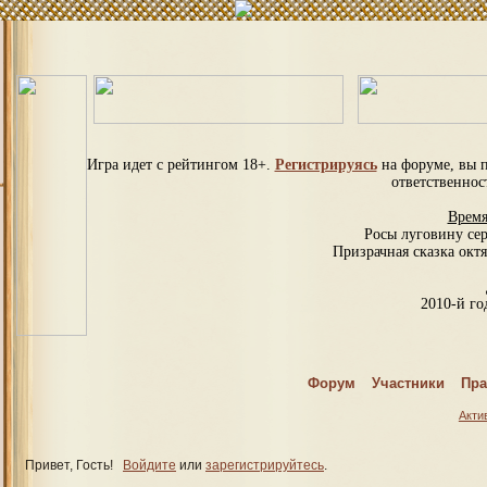
Игра идет с рейтингом 18+.
Регистрируясь
на форуме, вы 
ответственнос
Время
Росы луговину се
Призрачная сказка октя
2010-й год
С
Форум
Участники
Пра
Спраш
Акти
Привет, Гость!
Войдите
или
зарегистрируйтесь
.