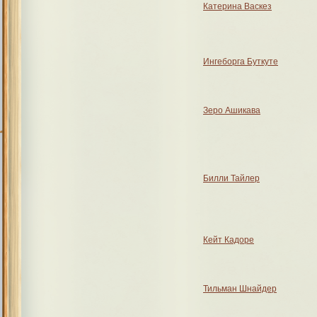
Катерина Васкез
Ингеборга Буткуте
Зеро Ашикава
Билли Тайлер
Кейт Кадоре
Тильман Шнайдер