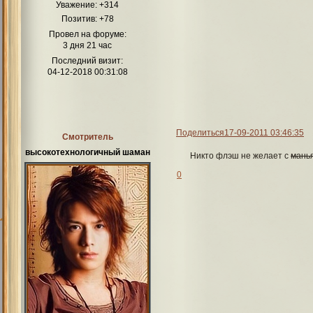
Уважение:
+314
Позитив:
+78
Провел на форуме:
3 дня 21 час
Последний визит:
04-12-2018 00:31:08
Поделиться
17-09-2011 03:46:35
Смотритель
высокотехнологичный шаман
Никто флэш не желает с
мань
0