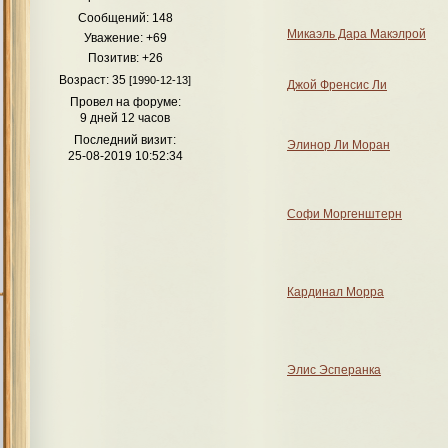
Сообщений:
148
Как театр начинается с вешалки, так Приют для многих его 
Микаэль Дара Макэлрой
Уважение:
+69
любимчика среди персонажей и начат
Позитив:
+26
А
Возраст:
35
[1990-12-13]
Джой Френсис Ли
Док
Провел на форуме:
Свя
9 дней 12 часов
Последний визит:
Элинор Ли Моран
25-08-2019 10:52:34
Кр
Софи Моргенштерн
Д
Кардинал Морра
Элис Эсперанка