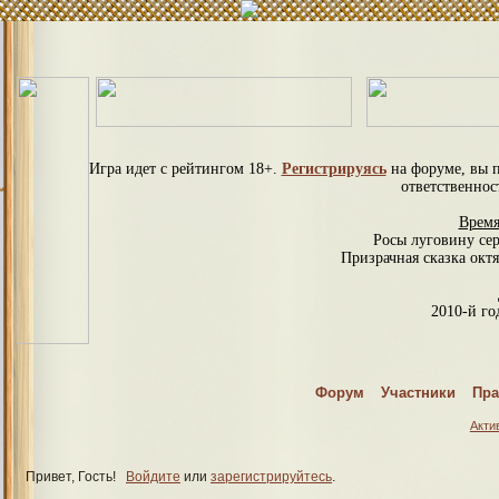
Игра идет с рейтингом 18+.
Регистрируясь
на форуме, вы 
ответственнос
Время
Росы луговину се
Призрачная сказка октя
2010-й год
С
Форум
Участники
Пра
Спраш
Акти
Привет, Гость!
Войдите
или
зарегистрируйтесь
.