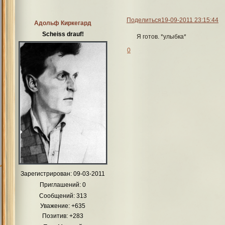
Поделиться
19-09-2011 23:15:44
Адольф Киркегард
Scheiss drauf!
Я готов. *улыбка*
0
Зарегистрирован
: 09-03-2011
Приглашений:
0
Сообщений:
313
Уважение:
+635
Позитив:
+283