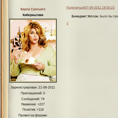
Поделиться
07-09-2011 18:50:23
Карла Сантьяго
Кибернытики
Бенедикт Уотсон
, было бы пр
0
Зарегистрирован
: 21-08-2011
Приглашений:
0
Сообщений:
79
Уважение:
+227
Позитив:
+118
Провел на форуме: