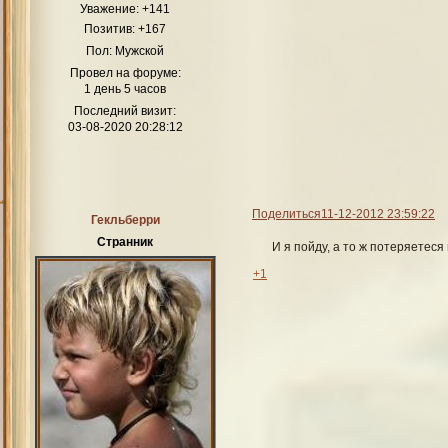
Уважение:
+141
Позитив:
+167
Пол:
Мужской
Провел на форуме:
1 день 5 часов
Последний визит:
03-08-2020 20:28:12
Поделиться
11-12-2012 23:59:22
Гекльберри
Странник
И я пойду, а то ж потеряетеся
+1