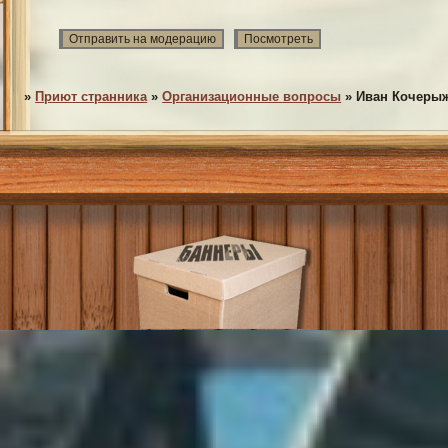
»
Приют странника
»
Организационные вопросы
»
Иван Кочерыж