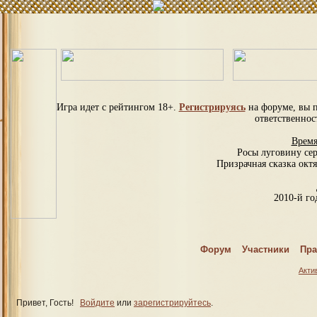
Игра идет с рейтингом 18+.
Регистрируясь
на форуме, вы 
ответственнос
Время
Росы луговину се
Призрачная сказка октя
2010-й год
С
Форум
Участники
Пра
Спраш
Акти
Привет, Гость!
Войдите
или
зарегистрируйтесь
.