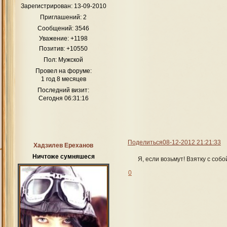
Зарегистрирован
: 13-09-2010
Как театр начинается с вешалки, так Приют для многих его 
Приглашений:
2
любимчика среди персонажей и начат
Сообщений:
3546
А
Уважение:
+1198
Док
Позитив:
+10550
Свя
Пол:
Мужской
Провел на форуме:
1 год 8 месяцев
Кр
Последний визит:
Сегодня 06:31:16
Д
Поделиться
08-12-2012 21:21:33
Хадзилев Ереханов
Ничтоже сумняшеся
Я, если возьмут! Взятку с соб
0