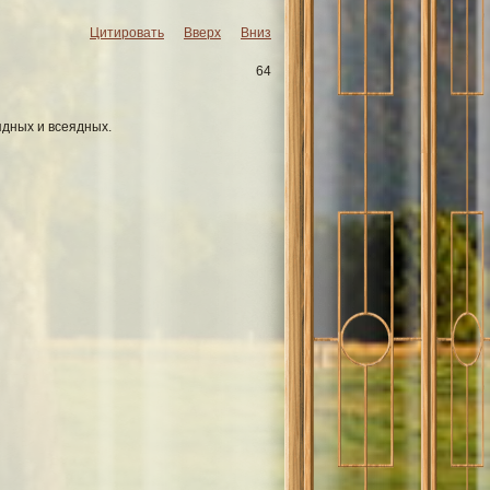
Цитировать
Вверх
Вниз
64
ядных и всеядных.