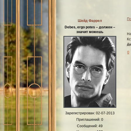
По
Шейд Фаррел
Debes, ergo potes – должен –
значит можешь
На
Кс
Да
0
Зарегистрирован
: 02-07-2013
Приглашений:
0
Сообщений:
49