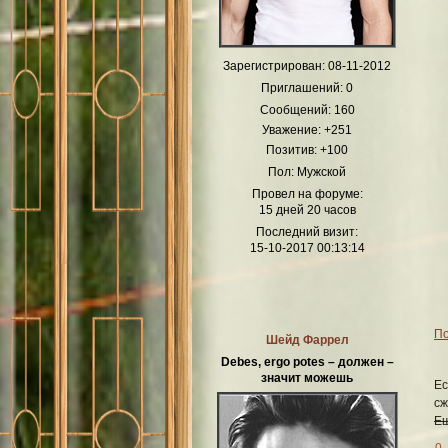
Зарегистрирован
: 08-11-2012
Приглашений:
0
Сообщений:
160
Уважение:
+251
Позитив:
+100
Пол:
Мужской
Провел на форуме:
15 дней 20 часов
Последний визит:
15-10-2017 00:13:14
По
Шейд Фаррел
Debes, ergo potes – должен –
значит можешь
Ес
сж
Ещ