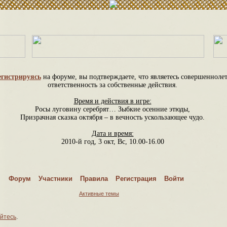
егистрируясь
на форуме, вы подтверждаете, что являетесь совершеннол
ответственность за собственные действия.
Время и действия в игре:
Росы луговину серебрят… Зыбкие осенние этюды,
Призрачная сказка октября – в вечность ускользающее чудо.
Дата и время:
2010-й год, 3 окт, Вс, 10.00-16.00
Сюжетная основа
Вакансии
Форум
Участники
Правила
Регистрация
Войти
Спрашивайте – отвечаем
Активные темы
Правила
Шаблон анкеты
йтесь
.