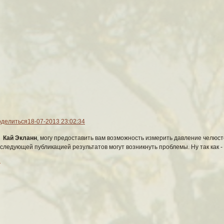
Наш сериал
и, так Приют для многих его героев начинается с
Ресепшена
. Именно здес
ка среди персонажей и начать следить за его приключениями и злоключ
Администраторы:
Доктор Штейнвальд
Связь: icq 490081310
Админ-цербер
Кристиан МакКензи
Гейм-Мастер
Кел Мартон
делиться
18-07-2013 23:02:34
Смотритель
Джой Френсис Ли
Кай Экланн
, могу предоставить вам возможность измерить давление челюс
следующей публикацией результатов могут возникнуть проблемы. Ну так как -
1