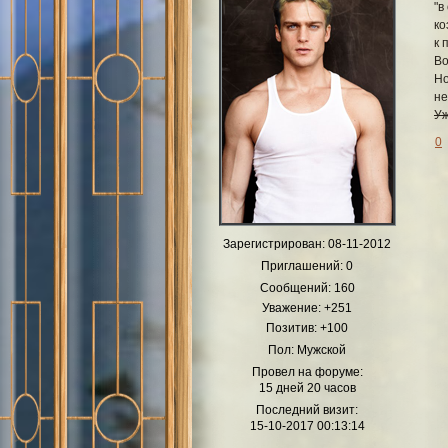
"в
ко
к 
Во
Но
не
Уж
0
Зарегистрирован
: 08-11-2012
Приглашений:
0
Сообщений:
160
Уважение:
+251
Позитив:
+100
Пол:
Мужской
Провел на форуме:
15 дней 20 часов
Последний визит:
15-10-2017 00:13:14