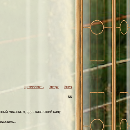
Цитировать
Вверх
Вниз
66
щитный механизм, сдерживающий силу
оказать...