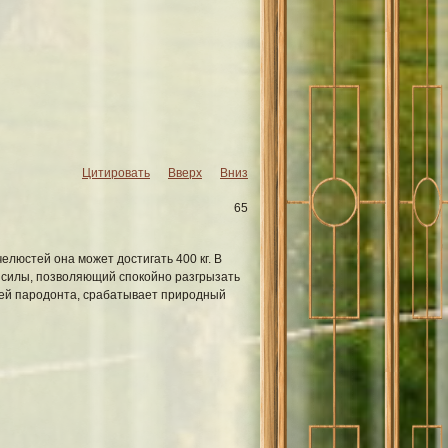
Цитировать
Вверх
Вниз
65
люстей она может достигать 400 кг. В
ь силы, позволяющий спокойно разгрызать
аней пародонта, срабатывает природный