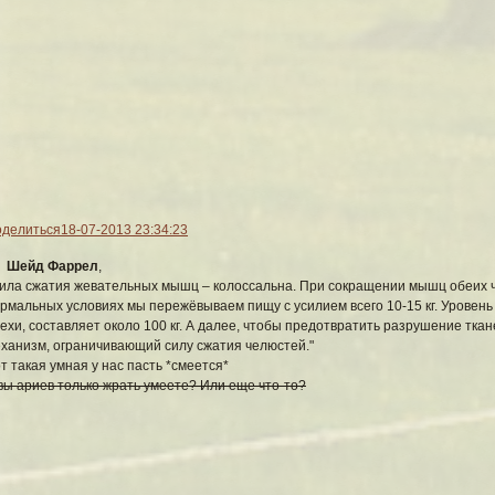
делиться
18-07-2013 23:34:23
Шейд Фаррел
,
ила сжатия жевательных мышц – колоссальна. При сокращении мышц обеих че
рмальных условиях мы пережёвываем пищу с усилием всего 10-15 кг. Уровен
ехи, составляет около 100 кг. А далее, чтобы предотвратить разрушение тк
ханизм, ограничивающий силу сжатия челюстей."
т такая умная у нас пасть *смеется*
вы ариев только жрать умеете? Или еще что-то?