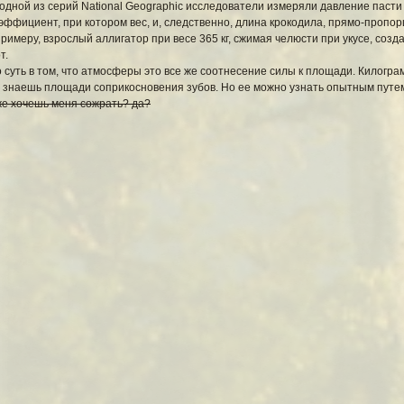
 одной из серий National Geographic исследователи измеряли давление пасти
эффициент, при котором вес, и, следственно, длина крокодила, прямо-пропор
примеру, взрослый аллигатор при весе 365 кг, сжимая челюсти при укусе, создае
т.
 суть в том, что атмосферы это все же соотнесение силы к площади. Килогр
 знаешь площади соприкосновения зубов. Но ее можно узнать опытным путе
е хочешь меня сожрать? да?