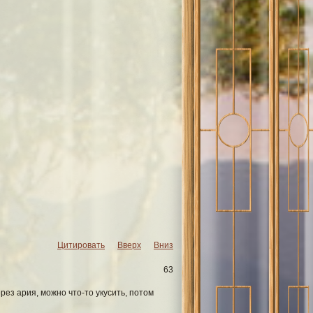
Цитировать
Вверх
Вниз
63
ерез ария, можно что-то укусить, потом