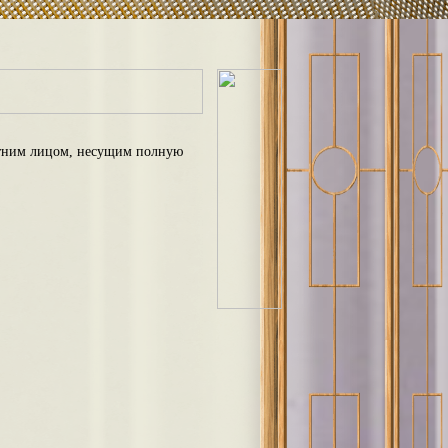
етним лицом, несущим полную