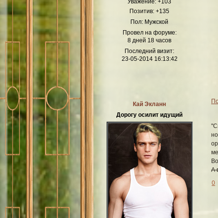
Уважение:
+103
Позитив:
+135
Пол:
Мужской
Провел на форуме:
8 дней 18 часов
Последний визит:
23-05-2014 16:13:42
По
Кай Экланн
Дорогу осилит идущий
"С
но
ор
ме
Во
А 
0