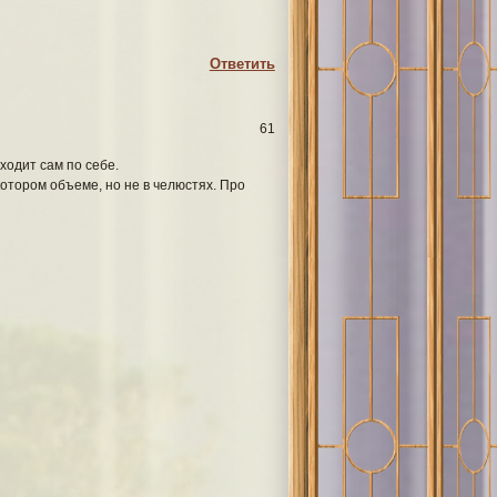
Ответить
 тюрьмой, озеро – бездной, а
 и полигон пришельцев,
61
иходит сам по себе.
котором объеме, но не в челюстях. Про
: историки, религиоведы,
едперсонал, охрана, жители
а то и пугающие. Кто бы мог
ая встреча трех рас Древних, на
арковка НЛО
позволяет узнать,
 человеческими душами, о том,
бражаемых.