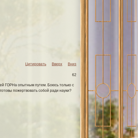
ь читатель может выбрать себе
ениями.
Цитировать
Вверх
Вниз
62
тей ГОРНа опытным путем. Боюсь только с
 готовы пожертвовать собой ради науки?