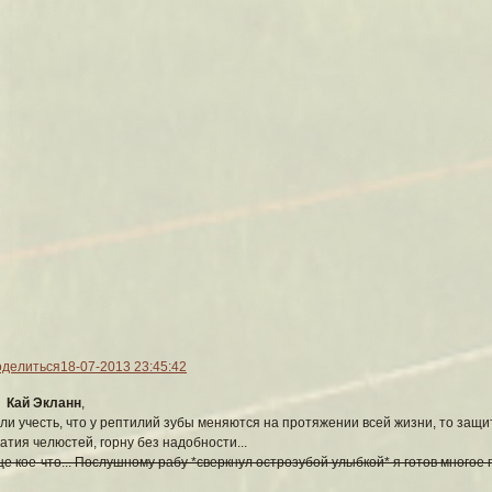
делиться
18-07-2013 23:45:42
Кай Экланн
,
ли учесть, что у рептилий зубы меняются на протяжении всей жизни, то за
атия челюстей, горну без надобности...
е кое-что... Послушному рабу *сверкнул острозубой улыбкой* я готов многое п