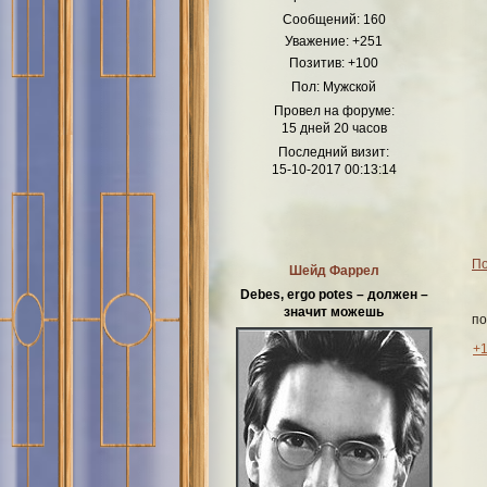
Сообщений:
160
Как театр начинается с вешалк
Уважение:
+251
любимчи
Позитив:
+100
Пол:
Мужской
Провел на форуме:
15 дней 20 часов
Последний визит:
15-10-2017 00:13:14
По
Шейд Фаррел
Debes, ergo potes – должен –
значит можешь
по
+