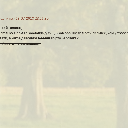
делиться
18-07-2013 23:26:30
Кай Экланн
,
сколько я помню зоологию, у хищников вообще челюсти сильнее, чем у траво
тати, а какое давление
в пасти
во рту человека?
! Аппетитно выглядишь...