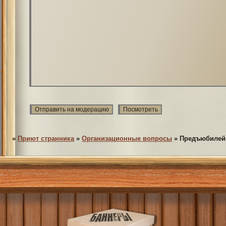
»
Приют странника
»
Организационные вопросы
»
Предъюбилей