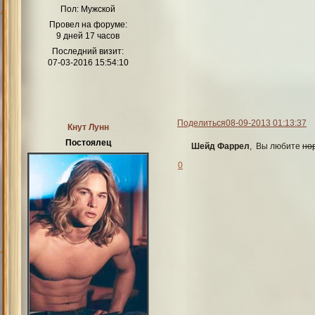
Пол:
Мужской
Провел на форуме:
9 дней 17 часов
Последний визит:
07-03-2016 15:54:10
Поделиться
08-09-2013 01:13:37
Кнут Лунн
Постоялец
Шейд Фаррел
, Вы любите
но
0