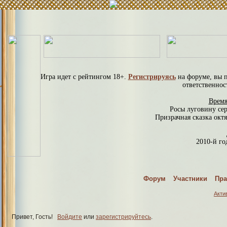
Игра идет с рейтингом 18+.
Регистрируясь
на форуме, вы 
ответственнос
Время
Росы луговину се
Призрачная сказка октя
2010-й год
С
Форум
Участники
Пра
Спраш
Акти
Привет, Гость!
Войдите
или
зарегистрируйтесь
.