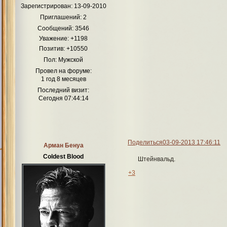
Зарегистрирован
: 13-09-2010
Как театр начинается с вешалки, так Приют для многих его 
Приглашений:
2
любимчика среди персонажей и начат
Сообщений:
3546
А
Уважение:
+1198
Док
Позитив:
+10550
Свя
Пол:
Мужской
Провел на форуме:
1 год 8 месяцев
Кр
Последний визит:
Сегодня 07:44:14
Д
Поделиться
03-09-2013 17:46:11
Арман Бенуа
Coldest Blood
Штейнвальд.
+3