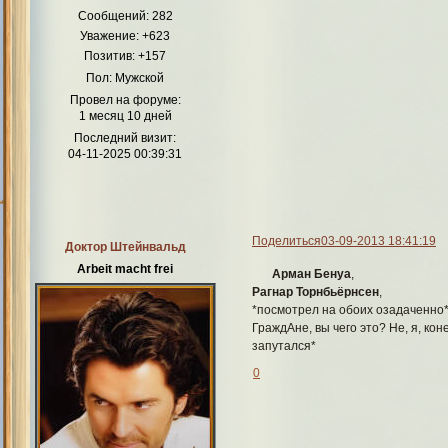
Сообщений:
282
Уважение:
+623
Позитив:
+157
Пол:
Мужской
Провел на форуме:
1 месяц 10 дней
Последний визит:
04-11-2025 00:39:31
Поделиться
03-09-2013 18:41:19
Доктор Штейнвальд
Arbeit macht frei
Арман Бенуа
,
Рагнар Торнбьёрнсен
,
*посмотрел на обоих озадаченно
ГраждАне, вы чего это? Не, я, ко
запутался*
0