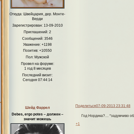
Откуда:
Швейцария, дер. Монте-
Верди
Зарегистрирован
: 13-09-2010
Приглашений:
2
Сообщений:
3546
Уважение:
+1198
Позитив:
+10550
Пол:
Мужской
Провел на форуме:
1 год 8 месяцев
Последний визит:
Сегодня 07:44:14
Поделиться
07-09-2013 23:31:48
Шейд Фаррел
Debes, ergo potes – должен –
Год Нордика?.... *задумчиво о
значит можешь
+1