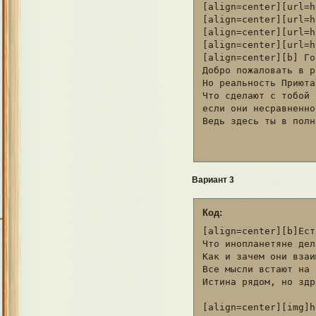
[align=center][url=h
[align=center][url=h
[align=center][url=h
[align=center][url=h
[align=center][b] Го
Добро пожаловать в р
Но реальность Приюта
Что сделают с тобой 
если они несравненно
Ведь здесь ты в полн
Вариант 3
Код:
[align=center][b]Ест
Что инопланетяне дел
Как и зачем они взаи
Все мысли встают на 
Истина рядом, но здр
[align=center][img]h