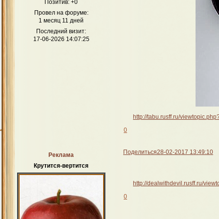
Позитив:
+0
Провел на форуме:
1 месяц 11 дней
Последний визит:
17-06-2026 14:07:25
http://tabu.rusff.ru/viewtopic.
0
Поделиться
28-02-2017 13:49:10
Реклама
Крутится-вертится
http://dealwithdevil.rusff.ru/vi
0