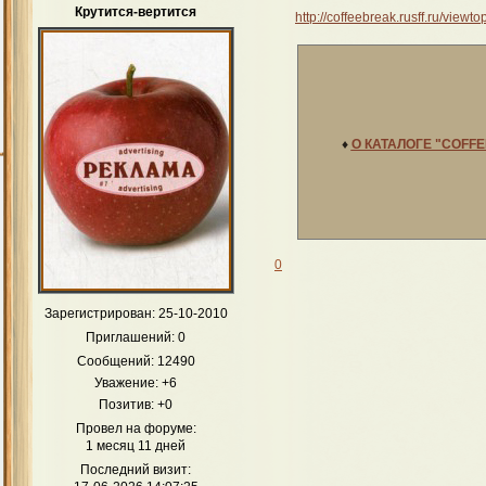
Крутится-вертится
http://coffeebreak.rusff.ru/view
♦
О КАТАЛОГЕ "COFF
0
Зарегистрирован
: 25-10-2010
Приглашений:
0
Сообщений:
12490
Уважение:
+6
Позитив:
+0
Провел на форуме:
1 месяц 11 дней
Последний визит: