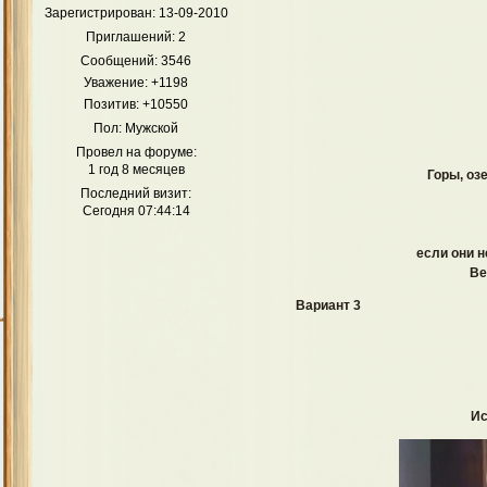
Зарегистрирован
: 13-09-2010
Как театр начинается с вешалки, так Приют для многих его 
Приглашений:
2
любимчика среди персонажей и начат
Сообщений:
3546
А
Уважение:
+1198
Док
Позитив:
+10550
Свя
Пол:
Мужской
Провел на форуме:
1 год 8 месяцев
Горы, оз
Кр
Последний визит:
Сегодня 07:44:14
если они н
Ве
Д
Вариант 3
Ис