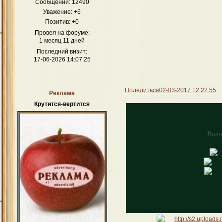
Сообщений:
12490
Уважение:
+6
Позитив:
+0
Провел на форуме:
1 месяц 11 дней
Последний визит:
17-06-2026 14:07:25
Поделиться
02-03-2017 12:22:55
Реклама
Крутится-вертится
Волш