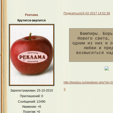
Поделиться
24-02-2017 14:52:38
Реклама
Крутится-вертится
Вампиры. Борь
Нового света, 
одним из них и о
любви и пре
возвыситься на
http://lepidus.ru/viewtopic.php?i
0
Зарегистрирован
: 25-10-2010
Приглашений:
0
Сообщений:
12490
Уважение:
+6
Позитив:
+0