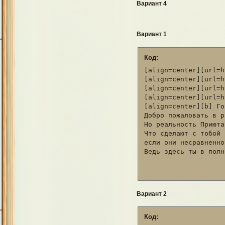
Вариант 4
Вариант 1
Код:
[align=center][url=h
[align=center][url=h
[align=center][url=h
[align=center][url=h
[align=center][b] Го
Добро пожаловать в р
Но реальность Приюта
Что сделают с тобой 
если они несравненно
Ведь здесь ты в полн
Вариант 2
Код: