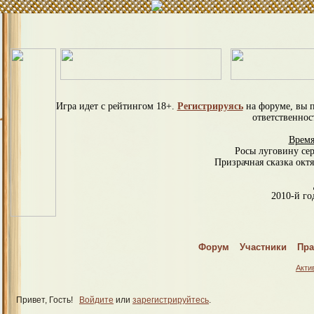
Игра идет с рейтингом 18+.
Регистрируясь
на форуме, вы 
ответственнос
Время
Росы луговину се
Призрачная сказка октя
2010-й год
С
Форум
Участники
Пра
Спраш
Акти
Привет, Гость!
Войдите
или
зарегистрируйтесь
.