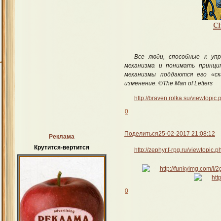
с
Все люди, способные к уп
механизма и понимать принци
механизмы поддаются его «ск
изменение. ©The Man of Letters
http://braven.rolka.su/viewtop
0
Поделиться
25-02-2017 21:08:12
Реклама
Крутится-вертится
http://zephyr.f-rpg.ru/viewtopi
0