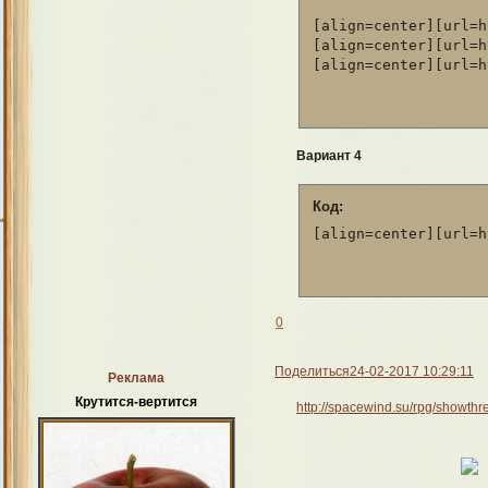
[align=center][url=h
[align=center][url=h
[align=center][url=h
Вариант 4
Код:
[align=center][url=h
0
Поделиться
24-02-2017 10:29:11
Реклама
Крутится-вертится
http://spacewind.su/rpg/showt