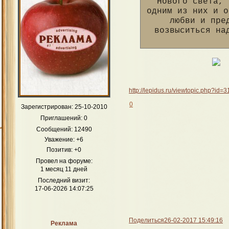
Нового света, 
одним из них и о
любви и пре
возвыситься на
http://lepidus.ru/viewtopic.php?i
0
Зарегистрирован
: 25-10-2010
Приглашений:
0
Сообщений:
12490
Уважение:
+6
Позитив:
+0
Провел на форуме:
1 месяц 11 дней
Последний визит:
17-06-2026 14:07:25
Поделиться
26-02-2017 15:49:16
Реклама