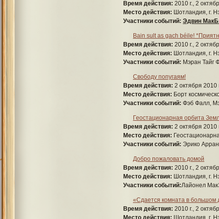
Время действия:
2010 г., 2 октяб
Место действия:
Шотландия, г. Нэ
Участники событий:
Эдвин МакБ
Bain sult as gach béile! *Прият
Время действия:
2010 г., 2 октяб
Место действия:
Шотландия, г. Н
Участники событий:
Мэран Тайг Ф
Свободу попугаям!
Время действия:
2 октября 2010 
Место действия:
Борт космическо
Участники событий:
Фэб Фалл, М
Геостационарная орбита Зем
Время действия:
2 октября 2010 
Место действия:
Геостационарна
Участники событий:
Эрико Арран
Добро пожаловать домой
Время действия:
2010 г., 2 октяб
Место действия:
Шотландия, г. Н
Участники событий:
Лайонел Мак
«Сдается комната в большом
Время действия:
2010 г., 2 октяб
Место действия:
Шотландия, г. Н