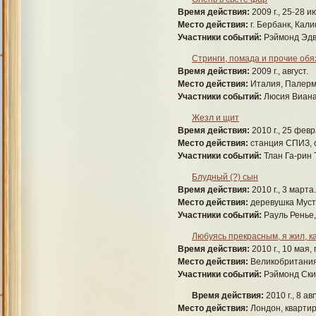
Время действия:
2009 г., 25-28 и
Место действия:
г. Бербанк, Кал
Участники событий:
Рэймонд Эдв
Стринги, помада и прочие обя
Время действия:
2009 г., август.
Место действия:
Италия, Палерм
Участники событий:
Люсия Виана
Жезл и щит
Время действия:
2010 г., 25 февр
Место действия:
станция СПИЗ, 
Участники событий:
Тлан Га-рин 
Блудный (?) сын
Время действия:
2010 г., 3 марта.
Место действия:
деревушка Муст
Участники событий:
Рауль Ренье
Любуясь прекрасным, я жил, к
Время действия:
2010 г., 10 мая,
Место действия:
Великобритания
Участники событий:
Рэймонд Ски
Время действия:
2010 г., 8 ав
Место действия:
Лондон, квартир