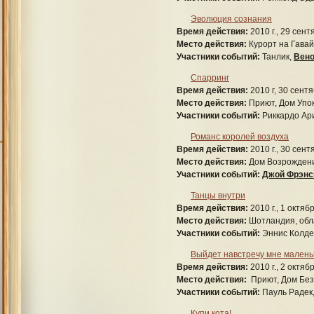
Эволюция сознания
Время действия:
2010 г., 29 сент
Место действия:
Курорт на Гавай
Участники событий:
Танлик,
Вено
Спарринг
Время действия:
2010 г, 30 сентя
Место действия:
Приют, Дом Упок
Участники событий:
Риккардо Ар
Романс королей воздуха
Время действия:
2010 г., 30 сент
Место действия:
Дом Возрождени
Участники событий:
Джой Фрэнс
Танцы внутри
Время действия:
2010 г., 1 октяб
Место действия:
Шотландия, обла
Участники событий:
Эннис Колдер
Выйдет навстречу мне малень
Время действия:
2010 г., 2 октябр
Место действия:
Приют, Дом Безз
Участники событий:
Пауль Радек,
Купи кота!..