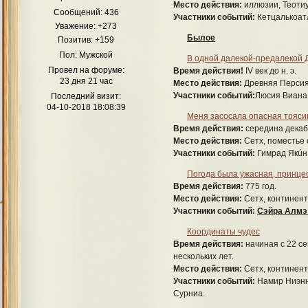
Место действия:
иллюзии, Теотиу
Сообщений:
436
Участники событий:
Кетцалькоатл
Как театр начинается с вешалки, так Приют для многих его 
Уважение:
+273
любимчика среди персонажей и начат
Былое
Позитив:
+159
А
Пол:
Мужской
В одной далекой-предалекой Д
Док
Провел на форуме:
Время действия!
IV век до н. э.
Свя
23 дня 21 час
Место действия:
Древняя Персия,
Участники событий:
Люсия Виана 
Последний визит:
04-10-2018 18:08:39
Кр
Меня засосала опасная трясин
Время действия:
середина декабр
Место действия:
Сетх, поместье 
Участники событий:
Гимрад Якúн
Погода была ужасная, принце
Время действия:
775 год.
Д
Место действия:
Сетх, континен
Участники событий:
Сэйра Алмэ
Координаты чудес
Время действия:
начиная с 22 се
нескольких лет.
Место действия:
Сетх, континен
Участники событий:
Намир Ниэнн
Сурниа.