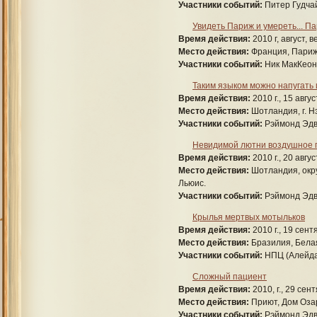
Участники событий:
Питер Гудчай
Увидеть Париж и умереть... П
Время действия:
2010 г, август, в
Место действия:
Франция, Париж,
Участники событий:
Ник МакКеон
Таким языком можно напугать
Время действия:
2010 г., 15 авгу
Место действия:
Шотландия, г. Н
Участники событий:
Рэймонд Эдв
Невидимой лютни воздушное 
Время действия:
2010 г., 20 авгус
Место действия:
Шотландия, окру
Льюис.
Участники событий:
Рэймонд Эдв
Крылья мертвых мотыльков
Время действия:
2010 г., 19 сент
Место действия:
Бразилия, Белая
Участники событий:
НПЦ (Алейда
Сложный пациент
Время действия:
2010, г., 29 сен
Место действия:
Приют, Дом Озар
Участники событий:
Рэймонд Эдв