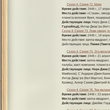
Сезон 4. Серия 72. Маяк
Время действия:
2446 г., 17 апре
Место действия:
«Страж», звездо
планета-колония Фрея, пещерный
Действующие лица:
Неро Дини (
Гудчайльд),
Интар Джар`ра (Кел 
Сезон 4. Серия 73. Лови свинку, п
Время действия:
2446 г., 19 апре
Место действия: каппа-квадрант,
Действующие лица:
Пинки (Твигг
Сезон 4. Серия 75. Эта весел
Время действия:
2446 г. 21 апрел
Место действия:
каппа-квадрант,
палубы, кают-компания, планета-
Действующие лица:
Неро Дини 
МакКензи), С`Андарак (Джек Канн
Интар Джар`ра (Кел Мартон), Бен
Кравиц), Анзор Сахим (Дмитрий К
Сезон 4. Серия 76. Три желан
Время действия:
2446 г. 23 апрел
Место действия:
каппа-квадрант,
Действующие лица:
Джеймс Гордо