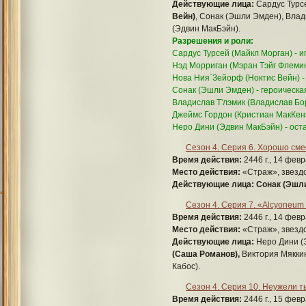
Действующие лица:
Сардус Турсе
Вейн)
, Сонак (Эшли Эмден), Влад
(Эдвин МакБэйн).
Разрешения и роли:
Сардус Турсей (Майкл Морган) - и
Нэд Морриган (Мэран Тэйг Флемин
Нова Ния`Зейорф (Ноктис Вейн) -
Сонак (Эшли Эмден) - героическ
Владислав Т'лэмик (Владислав Б
Джеймс Гордон (Кристиан МакКе
Неро Дини (Эдвин МакБэйн) - ос
Сезон 4. Серия 6. Хорошо сме
Время действия:
2446 г., 14 февр
Место действия:
«Страж», звездо
Действующие лица:
Сонак (Эшл
Сезон 4. Серия 7. «Аlcyoneum c
Время действия:
2446 г., 14 февр
Место действия:
«Страж», звездо
Действующие лица:
Неро Дини (
(Саша Романов),
Виктория Мяккин
Кабос).
Сезон 4. Серия 10. Неужели 
Время действия:
2446 г., 15 февр