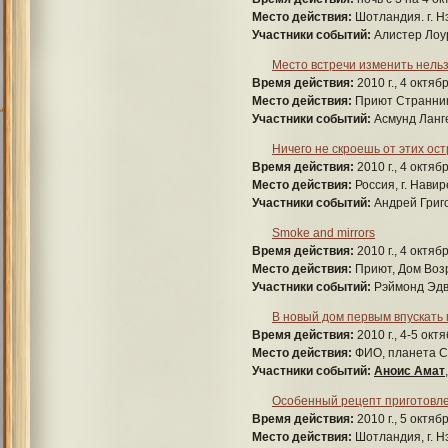
Место действия:
Шотландия. г. Н
Участники событий:
Алистер Лоу
Место встречи изменить нель
Время действия:
2010 г., 4 октяб
Место действия:
Приют Странника
Участники событий:
Асмунд Ланг
Ничего не скроешь от этих ост
Время действия:
2010 г., 4 октяб
Место действия:
Россия, г. Навир
Участники событий:
Андрей Григ
Smoke and mirrors
Время действия:
2010 г., 4 октяб
Место действия:
Приют, Дом Возр
Участники событий:
Рэймонд Эдв
В новый дом первым впускать 
Время действия:
2010 г., 4-5 окт
Место действия:
ФИО, планета Се
Участники событий:
Аноис Амат
Особенный рецепт приготовл
Время действия:
2010 г., 5 октяб
Место действия:
Шотландия, г. Н