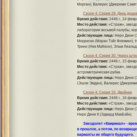
Морган), Валерис (Джереми Сампт
Сезон 4. Серия 29. День душ
Время действия:
2446 г., 14 февр
Место действия:
«Страж», звездо
лаборатории восьмой палубы, кор
Действующие лица:
Неро Дини (Э
Морриган (Мэран Тэйг Флеминг), 
Тринн (Ник МаКеон), Эльм Леальд
Сезон 4. Серия 30. Через шти
Время действия:
2446 г., 15 февр
Место действия:
«Страж», звезд
астрометрическая рубка.
Действующие лица:
Неро Дини (Э
(Эшли Эмден), Валерис (Джереми 
Сезон 4. Серия 33. Двойник
Время действия:
2446 г., 16 февр
Место действия:
«Страж», звезд
Действующие лица:
Неро Дини (Э
Неро Дини II (Эдвард МакБэйн).
Звездолет «Квиринал» - вре
в прошлое, а потом, по возвращ
варианты их общего будущего.