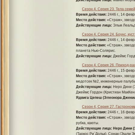
Сезон 4. Серия 23. Тела семе
Время действия:
2446 г., 14 февр
Место действия:
«Страж», звездо
Действующие лица:
Эльм Леальд
Сезон 4. Серия 24. Боунс, куст
Время действия:
2446 г., 14 февр
Место действия:
«Страж», звездо
планета Нью-Солярис.
Действующие лица:
Джеймс Горд
Сезон 4. Серия 26. Приход-ра
Время действия:
2446 г., 15 февр
Место действия:
«Страж», звездо
медотсек №2, инженерные палуб
Действующие лица:
Неро Дини (Э
Джеймс Гордон (Кристиан МакКенз
Ядвига Цепеш (Элеонора Джекил
Сезон 4, Серия 27. Гастроном
Время действия:
2446 г., 16 февр
Место действия:
«Страж», звездо
рубка, каюты.
Действующие лица:
Неро Дини (
(Таркос Ри`Дольк), Сонак (Эшли 