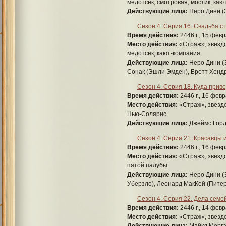
медотсек, смотровая, мостик, ка
Действующие лица:
Неро Дини (
Сезон 4. Серия 16. Свадьба с
Время действия:
2446 г., 15 февр
Место действия:
«Страж», звездо
медотсек, кают-компания.
Действующие лица:
Неро Дини (
Сонак (Эшли Эмден), Бретт Хендр
Сезон 4. Серия 18. Куда прив
Время действия:
2446 г., 16 февр
Место действия:
«Страж», звездо
Нью-Солярис.
Действующие лица:
Джеймс Горд
Сезон 4. Серия 21. Красавцы 
Время действия:
2446 г., 16 февр
Место действия:
«Страж», звездо
пятой палубы.
Действующие лица:
Неро Дини (
Уберзло), Леонард МакКей (Питер
Сезон 4. Серия 22. Дела сем
Время действия:
2446 г., 14 февр
Место действия:
«Страж», звездо
Действующие лица:
Майкл Морган