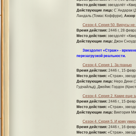
Место действия:
звездолёт «Квир
Действующие лица:
С`Андарак (Д
Ландаль (Томас Коффури),
Анзор 
Сезон 4. Серия 50. Вирусы не
Время действия:
2446 г, 28 февра
Место действия:
звездолёт «Кви
Действующие лица:
Джон Сноудо
Звездолет «Страж» - временн
перезагрузкой реальности.
Сезон 4. Серия 1. За гранью
Время действия:
2446 г., 15 февр
Место действия:
«Страж», звезд
Действующие лица:
Неро Дини (Э
Гудчайльд), Джеймс Гордон (Крис
Сезон 4, Серия 2. Какие еще 
Время действия:
2446 г., 15 февр
Место действия:
«Страж», звездо
Действующие лица:
Виктория Мя
Сезон 4. Серия 5. И кому уми
Время действия:
2446 г., 16 февр
Место действия:
«Страж», звездо