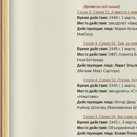
(Время на год назад)
Сезон 4. Серия 51. А вместе с ни
Время действия:
2446 г, 1 марта,
Место действия:
звездолёт «Квир
Действующие лица:
Мария Кельх
МакГроу).
Сезон 4. Серия 52. Там, на н
Время действия:
2445 г, 1 марта,
Место действия:
ОФП, планета Б
Наук Бетазеда.
Действующие лица:
Лират Эльге
(Мельме Маат Сартори).
Сезон 4. Серия 53. Птичка, б
Время действия:
2445 г, 1 марта,
Место действия:
звездолеты «Стр
«Накатоми».
Действующие лица:
Интар Джар`
Райнер Штиглиц (Максимилиан Шт
Сезон 4. Серия 54. Мы к вам з
Время действия:
2445 г., 3 марта
Место действия:
Объединённая Фе
Действующие лица:
Клава Плоху