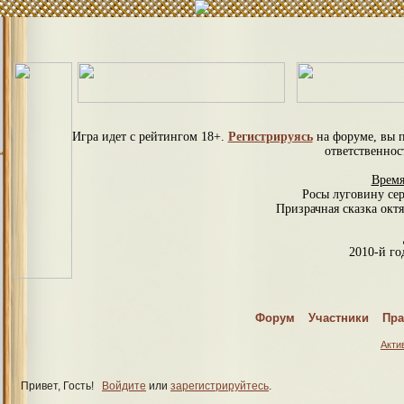
Игра идет с рейтингом 18+.
Регистрируясь
на форуме, вы 
ответственнос
Время
Росы луговину се
Призрачная сказка октя
2010-й год
С
Форум
Участники
Пра
Спраш
Акти
Привет, Гость!
Войдите
или
зарегистрируйтесь
.