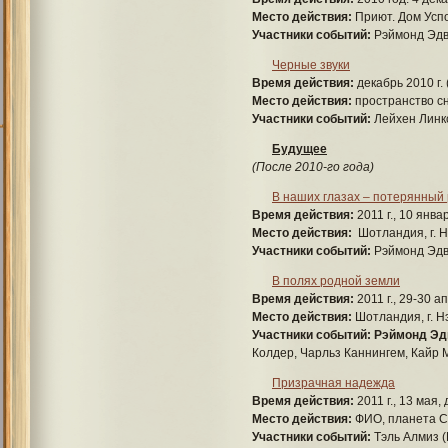
Место действия:
Приют. Дом Успо
Участники событий:
Рэймонд Эдв
Черные звуки
Время действия:
декабрь 2010 г.
Место действия:
пространство сн
Участники событий:
Лейхен Линк
Будущее
(После 2010-го года)
В наших глазах – потерянный
Время действия:
2011 г., 10 янва
Место действия:
Шотландия, г. Н
Участники событий:
Рэймонд Эдв
В полях родной земли
Время действия:
2011 г., 29-30 а
Место действия:
Шотландия, г. Н
Участники событий:
Рэймонд Эд
Колдер, Чарльз Каннингем, Кайр 
Призрачная надежда
Время действия:
2011 г., 13 мая,
Место действия:
ФИО, планета Се
Участники событий:
Тэль Алмиз (