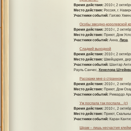
Время действия:
2010 г, 2 октябр
Место действия:
Россия, г. Нави
Участники событий:
Гаяэво Хмина
Особы звездно-королевской к
Время действия:
2010 г., 2 октяб
Место действия:
Приют, Дом Усп
Участники событий:
Анна,
Лиза
.
Сладкий выходной
Время действия:
2010 г, 2 октябр
Место действия:
Швейцария, дер
Участники событий:
Шантар Анти
Рауль Санчес,
Хенелора Штейнв
Расскажи мне о странном
Время действия:
2010 г., 2 октяб
Место действия:
Приют, Дом Оза
Участники событий:
Риккардо Ари
Уж послала так послала... (с)
Время действия:
2010 г., 2 октяб
Место действия:
Приют, Скальный
Участники событий:
Каран Канти
Шрам – лишь несчастия клейм