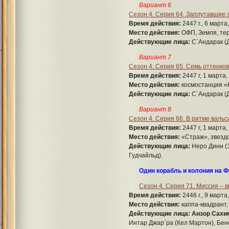
Вариант 6
Сезон 4. Серия 64. Заплутавшие 
Время действия:
2447 г., 6 марта
Место действия:
ОФП, Земля, тер
Действующие лица:
С`Андарак (Д
Вариант 7
Сезон 4. Серия 65. Семь оттенков
Время действия:
2447 г, 1 марта,
Место действия:
космостанция «
Действующие лица:
С`Андарак (Д
Вариант 8
Сезон 4. Серия 66. В ритме вальс
Время действия:
2447 г, 1 марта,
Место действия:
«Страж», звезд
Действующие лица:
Неро Дини (
Гудчайльд).
Один корабль и колония на 
Сезон 4. Серия 71. Миссия – 
Время действия:
2446 г., 9 марта
Место действия:
каппа-квадрант,
Действующие лица:
Анзор Сахим
Интар Джар`ра (Кел Мартон), Бене