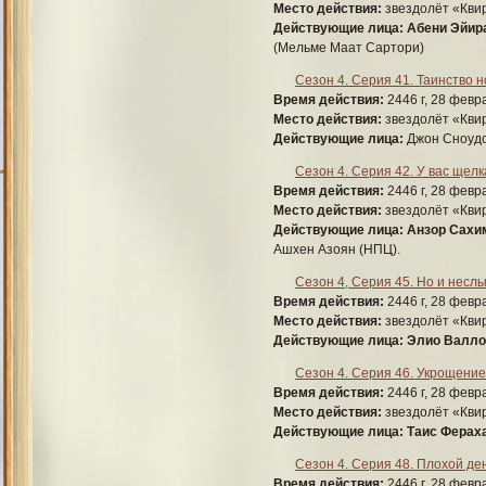
Место действия:
звездолёт «Квир
Действующие лица:
Абени Эйир
(Мельме Маат Сартори)
Сезон 4. Серия 41. Таинство 
Время действия:
2446 г, 28 февра
Место действия:
звездолёт «Квир
Действующие лица:
Джон Сноудон
Сезон 4. Серия 42. У вас щелк
Время действия:
2446 г, 28 февра
Место действия:
звездолёт «Квир
Действующие лица:
Анзор Сахим
Ашхен Азоян (НПЦ).
Сезон 4, Серия 45. Но и нес
Время действия:
2446 г, 28 февра
Место действия:
звездолёт «Квир
Действующие лица:
Элио Валло
Сезон 4. Серия 46. Укрощение
Время действия:
2446 г, 28 февра
Место действия:
звездолёт «Квир
Действующие лица:
Таис Фераха
Сезон 4. Серия 48. Плохой де
Время действия:
2446 г, 28 февра