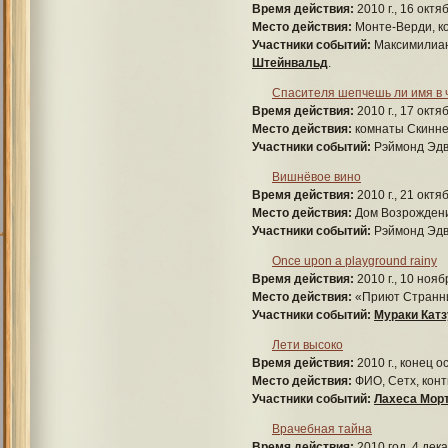
Время действия:
2010 г., 16 октя
Место действия:
Монте-Верди, к
Участники событий:
Максимилиан 
Штейнвальд
.
Спасителя шепчешь ли имя в
Время действия:
2010 г., 17 октя
Место действия:
комнаты Скиннер
Участники событий:
Рэймонд Эдв
Вишнёвое вино
Время действия:
2010 г., 21 октя
Место действия:
Дом Возрождени
Участники событий:
Рэймонд Эдв
Once upon a playground rainy
Время действия:
2010 г., 10 нояб
Место действия:
«Приют Странни
Участники событий:
Мураки Катз
Лети высоко
Время действия:
2010 г., конец 
Место действия:
ФИО, Сетх, кон
Участники событий:
Лахеса Мор
Врачебная тайна
Время действия:
2010 год. 4 дек