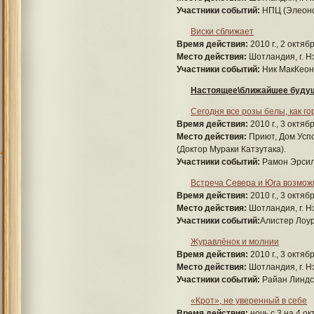
Участники событий:
НПЦ (Элеоно
Виски сближает
Время действия:
2010 г., 2 октяб
Место действия:
Шотландия, г. Н
Участники событий:
Ник МакКеон
Настоящее\ближайшее буду
Сегодня все розы белы, как го
Время действия:
2010 г., 3 октябр
Место действия:
Приют, Дом Успо
(Доктор Мураки Катзутака).
Участники событий:
Рамон Эрсил
Встреча Севера и Юга возможн
Время действия:
2010 г., 3 октяб
Место действия:
Шотландия, г. Н
Участники событий:
Алистер Лоу
Журавлёнок и молнии
Время действия:
2010 г., 3 октяб
Место действия:
Шотландия, г. Н
Участники событий:
Райан Линдс
«Крот», не уверенный в себе
Время действия:
ночь с 3 на 4 ок