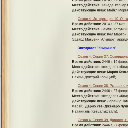
Место действия:
Канада, карьер 
Действующие лица:
Майкл Морга
Сезон 4. Интерлюдия 10. Оста
Время действия:
2014 г., 27 мая, 
Место действия:
Земля, Колумбия
Действующие лица:
Кел Мартон,
Эдвард МакБэйн, Альвару Гаррид
Звездолет "Квиринал"
Сезон 4. Серия 37. Совершен
Время действия:
2446 г, 19 февра
Место действия:
звездолёт «Квир
Действующие лица:
Мария Кельх
Сахим (Дмитрий Корицкий).
Сезон 4. Серия 38. Рыцари о
Время действия:
2446 г, 27 февра
Место действия:
звездолёт «Квир
Действующие лица:
Лоренцо Том
Фарэй),
Дарио Уве (Дженаро Лу́н
Натаниэль (Кетцалькоатль).
Сезон 4. Серия 39. Дорогая, ты
Время действия:
2446 г, 27 февра