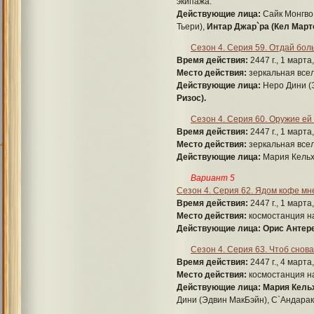
экипажа.
Действующие лица:
Сайк Монгво 
Тьери),
Интар Джар`ра (Кел Марто
Сезон 4. Серия 59. Отдай бол
Время действия:
2447 г., 1 марта
Место действия:
зеркальная всел
Действующие лица:
Неро Дини (Э
Ризос).
Сезон 4. Серия 60. Оружие ей
Время действия:
2447 г., 1 марта
Место действия:
зеркальная всел
Действующие лица:
Мария Кельх
Вариант 5
Сезон 4. Серия 62. Ядом кофе мне
Время действия:
2447 г., 1 марта
Место действия:
космостанция н
Действующие лица:
Орис Антере
Сезон 4. Серия 63. Чтоб снов
Время действия:
2447 г., 4 марта
Место действия:
космостанция н
Действующие лица:
Мария Кельх
Дини (Эдвин МакБэйн), С`Андарак