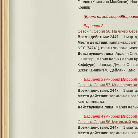
Гордон (Кристиан МакКензи), Нэд
Кравиц).
(Время на год вперед\Вариан
Вариант 2
Сезон 4. Серия 56. На чужих бере
Время действия:
2447 г., 1 марта
Место действия:
каппа-квадрант,
NCC-74741), каюты экипажа, мост
Действующие лица:
Арденн Олл 
Самптер)
, Мария Кельх (Мария К
Коффури), Шангхар Джеро, Ольгр
(Джек Каннингем), Дейланн Камо
Вариант 3
(Миррор! Миррор!)
Сезон 4. Серия 57. Мне предстои
Время действия:
2447 г., 1 марта
Место действия:
зеркальная всел
каюты экипажа.
Действующие лица:
Мария Кельх
Вариант 4
(Миррор! Миррор!)
Сезон 4. Серия 58. Кукольный до
Время действия:
2447 г., 1 марта
Место действия:
зеркальная всел