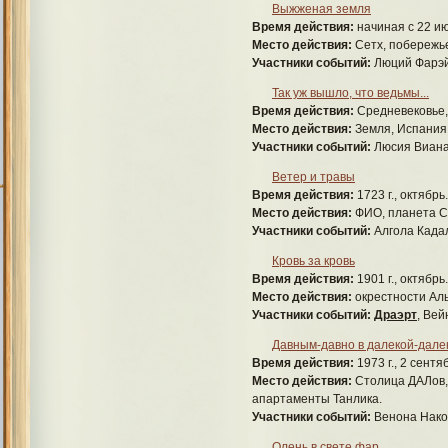
Выжженая земля
Время действия:
начиная с 22 ию
Место действия:
Сетх, побережье
Участники событий:
Люций Фарэй
Так уж вышло, что ведьмы...
Время действия:
Средневековье,
Место действия:
Земля, Испания
Участники событий:
Люсия Виан
Ветер и травы
Время действия:
1723 г., октябрь.
Место действия:
ФИО, планета С
Участники событий:
Алгола Када
Кровь за кровь
Время действия:
1901 г., октябрь.
Место действия:
окрестности Ал
Участники событий:
Драэрт
, Вей
Давным-давно в далекой-далеко
Время действия:
1973 г., 2 сентя
Место действия:
Столица ДАЛов,
апартаменты Танлика.
Участники событий:
Венона Нако
Олень в свете фар