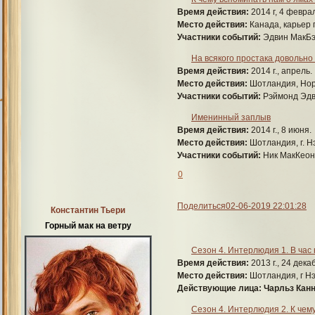
Время действия:
2014 г, 4 феврал
Место действия:
Канада, карьер 
Участники событий:
Эдвин МакБэй
На всякого простака довольно
Время действия:
2014 г., апрель.
Место действия:
Шотландия, Нор
Участники событий:
Рэймонд Эдв
Именинный заплыв
Время действия:
2014 г., 8 июня.
Место действия:
Шотландия, г. Н
Участники событий:
Ник МакКеон
0
Поделиться
02-06-2019 22:01:28
Константин Тьери
Горный мак на ветру
Сезон 4. Интерлюдия 1. В час 
Время действия:
2013 г., 24 дека
Место действия:
Шотландия, г Нэ
Действующие лица:
Чарльз Канн
Сезон 4. Интерлюдия 2. К чему