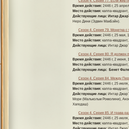
Сезон 4. Серия 77. Если жив п
Время действия:
2446 г, 25 апрел
Место действия:
каппа-квадрант,
Действующие лица:
Интар Джар`
Неро Дини (Эдвин МакБэйн).
Сезон 4. Серия 79. Монетка с
Время действия:
2446 г, 25 мая, 
Место действия:
каппа-квадрант,
Действующие лица:
Интар Джар`
Сезон 4. Серия 80. Я должен 
Время действия:
2446 г, 2 июня, 
Место действия:
каппа-квадрант,
Действующие лица:
Бенет Фалк 
Сезон 4. Серия 84. Между Пе
Время действия:
2446 г, 25 июля,
Место действия:
каппа-квадрант,
Действующие лица:
Интар Джар`р
Мори (Малькольм Рокколини), Анз
Хагедаш)
Сезон 4. Серия 85. И трава ра
Время действия:
2446 г, 25 июля,
Место действия:
каппа-квадрант,
Действующие лица:
Интар Джар`р