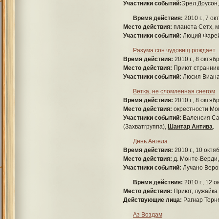
Участники событий:
Эрел Доусон
Время действия:
2010 г., 7 ок
Место действия:
планета Cетх, м
Участники событий:
Люций Фарей,
Разума сон чудовищ рождает
Время действия:
2010 г., 8 октяб
Место действия:
Приют странник
Участники событий:
Люсия Виан
Ветка, не сломленная снегом
Время действия:
2010 г., 8 октяб
Место действия:
окрестности Мо
Участники событий:
Валенсия Са
(Захватгруппа),
Шантар Антива
.
День Ангела
Время действия:
2010 г., 10 октя
Место действия:
д. Монте-Верди,
Участники событий:
Лучано Веро
Время действия:
2010 г., 12 
Место действия:
Приют, лужайка 
Действующие лица:
Рагнар Торнб
Аз Воздам