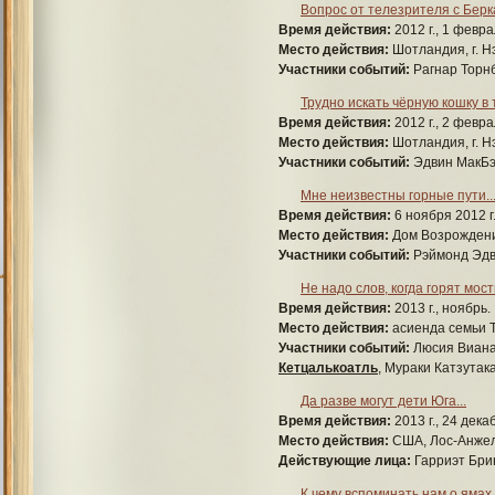
Вопрос от телезрителя с Бер
Время действия:
2012 г., 1 февра
Место действия:
Шотландия, г. Н
Участники событий:
Рагнар Торн
Трудно искать чёрную кошку в
Время действия:
2012 г., 2 февра
Место действия:
Шотландия, г. Н
Участники событий:
Эдвин МакБэ
Мне неизвестны горные пути..
Время действия:
6 ноября 2012 г.
Место действия:
Дом Возрожден
Участники событий:
Рэймонд Эдва
Не надо слов, когда горят мос
Время действия:
2013 г., ноябрь.
Место действия:
асиенда семьи Т
Участники событий:
Люсия Виана,
Кетцалькоатль
, Мураки Катзутак
Да разве могут дети Юга...
Время действия:
2013 г., 24 дека
Место действия:
США, Лос-Анжел
Действующие лица:
Гарриэт Бри
К чему вспоминать нам о ямах 