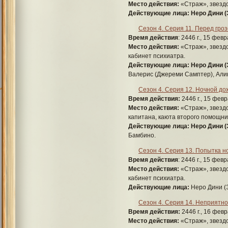
Место действия:
«Страж», звезд
Действующие лица:
Неро Дини 
Сезон 4. Серия 11. Перед грозо
Время действия
: 2446 г., 15 фев
Место действия:
«Страж», звездо
кабинет психиатра.
Действующие лица:
Неро Дини (
Валерис (Джереми Самптер), Али
Сезон 4. Серия 12. Ночной до
Время действия:
2446 г., 15 февр
Место действия:
«Страж», звездо
капитана, каюта второго помощник
Действующие лица:
Неро Дини (
Бамбино.
Сезон 4. Серия 13. Попытка н
Время действия
: 2446 г., 15 фев
Место действия:
«Страж», звездо
кабинет психиатра.
Действующие лица:
Неро Дини (
Сезон 4. Серия 14. Неприятн
Время действия:
2446 г., 16 февр
Место действия:
«Страж», звездо