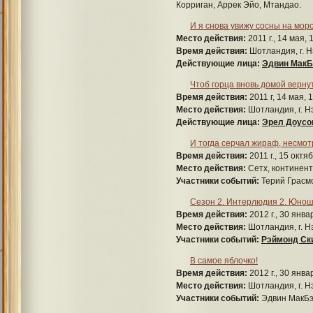
Корриган, Аррек Эйо, Мтандао.
И я снова увижу сосны на мор
Место действия:
2011 г., 14 мая, 
Время действия:
Шотландия, г. Н
Действующие лица:
Эдвин МакБ
Чтоб горца вновь домой вернут
Время действия:
2011 г, 14 мая, 
Место действия:
Шотландия, г. Нэ
Действующие лица:
Эрел Доусо
И тогда серчал жираф, несмот
Время действия:
2011 г., 15 октя
Место действия:
Cетх, континент
Участники событий:
Терий Грасм
Сезон 2. Интерлюдия 2. Юно
Время действия:
2012 г., 30 янва
Место действия:
Шотландия, г. Н
Участники событий:
Рэймонд Ск
В самое яблочко!
Время действия:
2012 г., 30 янва
Место действия:
Шотландия, г. Н
Участники событий:
Эдвин МакБэй