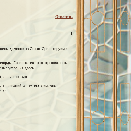
Ответить
 тюрьмой, озеро – бездной, а
 и полигон пришельцев,
1
раницы доменов на Сетхе. Ориентируемся
лорды. Если в каких-то отыгрышах есть
: историки, религиоведы,
сные указания здесь.
едперсонал, охрана, жители
, я приветствую.
, названий, а там, где возможно, -
етхе.
а то и пугающие. Кто бы мог
ая встреча трех рас Древних, на
арковка НЛО
позволяет узнать,
 человеческими душами, о том,
бражаемых.