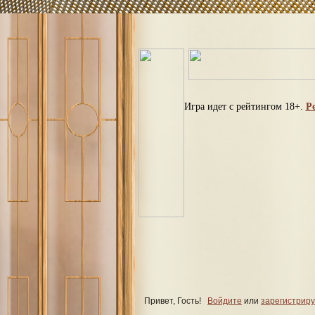
Игра идет с рейтингом 18+.
Р
Привет, Гость!
Войдите
или
зарегистриру