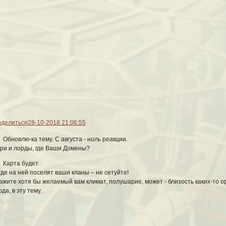
Наш сериал
и, так Приют для многих его героев начинается с
Ресепшена
. Именно здес
ка среди персонажей и начать следить за его приключениями и злоключ
Администраторы:
Доктор Штейнвальд
Связь: icq 490081310
Админ-цербер
Кристиан МакКензи
Гейм-Мастер
Кел Мартон
делиться
28-10-2018 21:06:55
Смотритель
Джой Френсис Ли
Обновлю-ка тему. С августа - ноль реакции.
ри и лорды, где Ваши Домены?
Карта будет.
где на ней поселят ваши кланы – не сетуйте!
ажите хотя бы желаемый вам климат, полушарие, может - близость каких-то о
да, в эту тему.