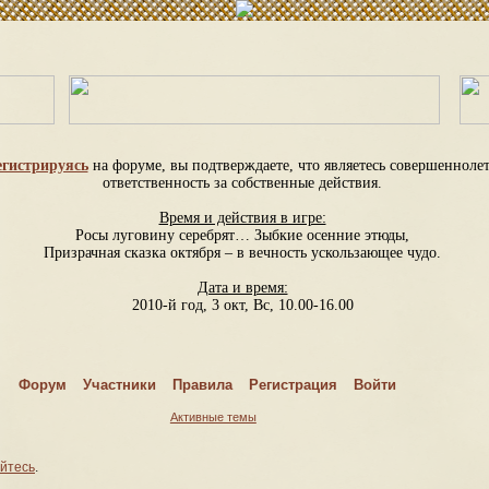
егистрируясь
на форуме, вы подтверждаете, что являетесь совершеннол
ответственность за собственные действия.
Время и действия в игре:
Росы луговину серебрят… Зыбкие осенние этюды,
Призрачная сказка октября – в вечность ускользающее чудо.
Дата и время:
2010-й год, 3 окт, Вс, 10.00-16.00
Сюжетная основа
Вакансии
Форум
Участники
Правила
Регистрация
Войти
Спрашивайте – отвечаем
Активные темы
Правила
Шаблон анкеты
йтесь
.