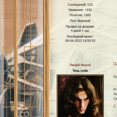
Сообщений:
133
Как театр начинается с вешалк
Уважение:
+331
любимчи
Позитив:
+385
Пол:
Мужской
Провел на форуме:
5 дней 1 час
Последний визит:
09-04-2023 19:50:53
По
Люций Фарэй
Тень себя
Лэ
И 
Ук
Сю
0