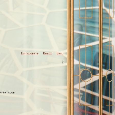
ь читатель может выбрать себе
ениями.
Цитировать
Вверх
Вниз
2
риентиров.