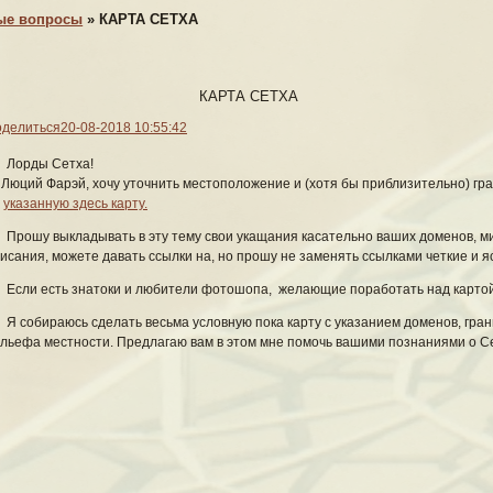
Приют – понятие круглосуточное…
ые вопросы
»
КАРТА СЕТХА
щё нужно для отдыха усталой и больной душе? Но для кого-то гора станет
КАРТА СЕТХА
иком, ибо Приют Странника – не просто психиатрический санаторий, но
исследующих землян.
делиться
20-08-2018 10:55:42
Доброе утро!
Лорды Сетха!
 Люций Фарэй, хочу уточнить местоположение и (хотя бы приблизительно) г
Обращаем внимание на:
Объявление:
Нашему форуму исполнилось десять лет!
а
указанную здесь карту.
Приют вечен! (с)
Прошу выкладывать в эту тему свои укащания касательно ваших доменов, ми
ки, биологи, химики, похитители и исследователи в сфере ментального
антропологи.
исания, можете давать ссылки на, но прошу не заменять ссылками четкие и я
ческими» болезнями, постоянно принимаются врачи разных профилей, м
Если есть знатоки и любители фотошопа, желающие поработать над картой
городка.
Краткое содержание текущих серий:
Я собираюсь сделать весьма условную пока карту с указанием доменов, границ
льефа местности. Предлагаю вам в этом мне помочь вашими познаниями о С
У озера, или Вселенская драма
Самый уморительный межпланетный контакт
остоянно случаются происшествия – разумеется, странные и загадочные, 
арской деревне Монте-Верди,
у озера
, случится эпохальная и драматическ
 друга в безграничной Вселенной! А тема
Верхняя площадка в скалах, п
что из этого контакта воспоследует.
Куда приводят мечты
ой ночи, Ночь!
и
»Похищенный»
можно прочесть об экспериментах над
днозначными и опасными бывают последствия путешествия в мирах воо